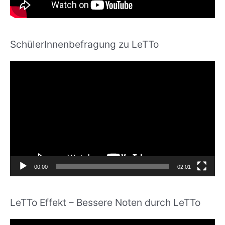
SchülerInnenbefragung zu LeTTo
V
i
d
e
o
-
P
l
00:00
02:01
a
y
LeTTo Effekt – Bessere Noten durch LeTTo
e
r