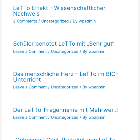
LeTTo Effekt – Wissenschaftlicher
Nachweis
2 Comments
/
Uncategorized
/ By
wpadmin
Schüler benotet LeTTo mit „Sehr gut“
Leave a Comment
/
Uncategorized
/ By
wpadmin
Das menschliche Herz – LeTTo im BIO-
Unterricht
Leave a Comment
/
Uncategorized
/ By
wpadmin
Der LeTTo-Fragenname mit Mehrwert!
Leave a Comment
/
Uncategorized
/ By
wpadmin
„Geheimes“ Chat-Protokoll von LeTTo-